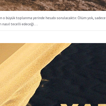
 o büyük toplanma yerinde hesabı sorulacaktır. Ölüm yok, sadece 
n nasıl tecelli edeceği…