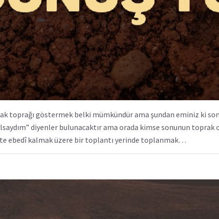
arak toprağı göstermek belki mümkündür ama şundan eminiz ki son
lsaydım” diyenler bulunacaktır ama orada kimse sonunun toprak o
nette ebedî kalmak üzere bir toplantı yerinde toplanmak…