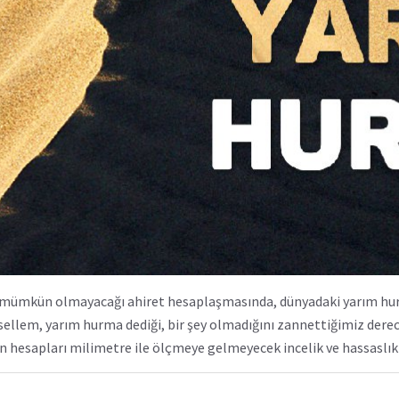
n mümkün olmayacağı ahiret hesaplaşmasında, dünyadaki yarım hu
 sellem, yarım hurma dediği, bir şey olmadığını zannettiğimiz dere
n hesapları milimetre ile ölçmeye gelmeyecek incelik ve hassaslık