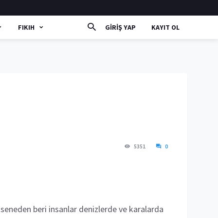
FIKIH
GIRIŞ YAP
KAYIT OL
5351
0
e seneden beri insanlar denizlerde ve karalarda