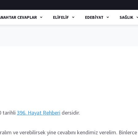
ANAHTAR CEVAPLAR
ELIFELIF
EDEBIYAT
SAĞLIK
 tarihli
396. Hayat Rehberi
dersidir.
oralım ve verebilirsek yine cevabını kendimiz verelim. Binlerc