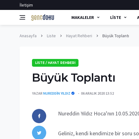
İletişim
MAKALELER
LISTE
Anasayfa
Liste
Hayat Rehberi
Büyük Toplantı
LISTE / HAYAT REHBERI
Büyük Toplantı
YAZAR
NUREDDIN YILDIZ
06 ARALIK 2020 13:52
Nureddin Yıldız Hoca’nın 10.05.2020
Geliniz, kendi kendimize bir soru s