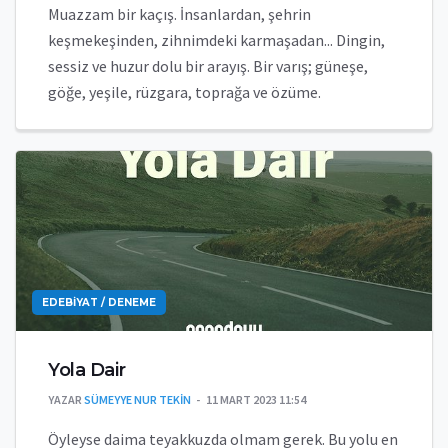
Muazzam bir kaçış. İnsanlardan, şehrin
keşmekeşinden, zihnimdeki karmaşadan... Dingin,
sessiz ve huzur dolu bir arayış. Bir varış; güneşe,
göğe, yeşile, rüzgara, toprağa ve özüme.
EDEBIYAT / DENEME
Yola Dair
YAZAR
SÜMEYYE NUR TEKIN
11 MART 2023 11:54
Öyleyse daima teyakkuzda olmam gerek. Bu yolu en