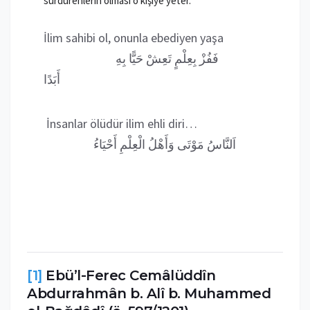
sürdürenlerin olması o kişiye yeter.
İlim sahibi ol, onunla ebediyen yaşa
فَفُزْ بِعِلْمٍ تَعِشْ حَيًّا بِهِ
أَبَدًا
İnsanlar ölüdür ilim ehli diri…
اَلنَّاسُ مَوْتَى وَأَهْلُ الْعِلْمِ أَحْيَاءُ
[1]
Ebü’l-Ferec Cemâlüddîn
Abdurrahmân b. Alî b. Muhammed