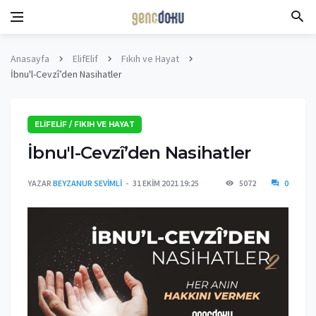
Anasayfa
ElifElif
Fıkıh ve Hayat
İbnu'l-Cevzî’den Nasihatler
ELIFELIF / FIKIH VE HAYAT
İbnu'l-Cevzî’den Nasihatler
YAZAR
BEYZANUR SEVIMLI
31 EKIM 2021 19:25
5072
0