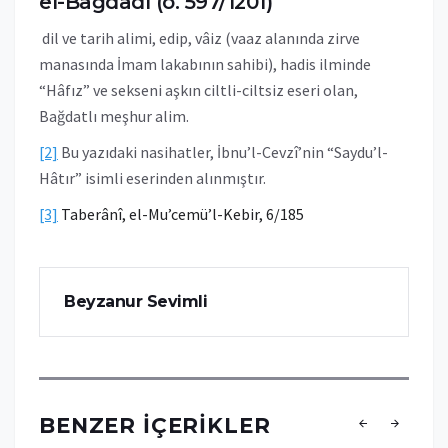
el-Bağdâdî (ö. 597/1201)
dil ve tarih alimi, edip, vâiz (vaaz alanında zirve
manasında İmam lakabının sahibi), hadis ilminde
“Hâfız” ve sekseni aşkın ciltli-ciltsiz eseri olan,
Bağdatlı meşhur alim.
[2]
Bu yazıdaki nasihatler, İbnu’l-Cevzî’nin “Saydu’l-
Hâtır” isimli eserinden alınmıştır.
[3]
Taberânî, el-Mu’cemü’l-Kebir, 6/185
Beyzanur Sevimli
BENZER İÇERIKLER