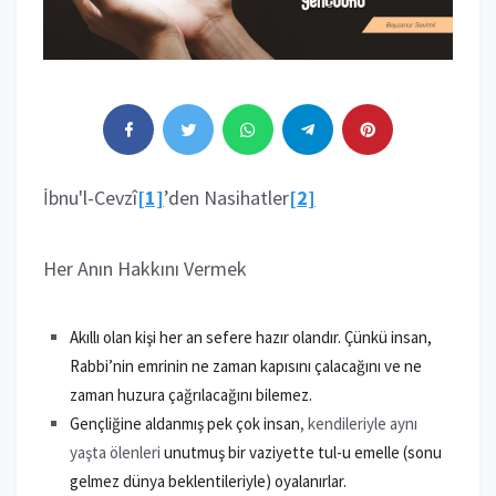
İbnu'l-Cevzî
[1]
’den Nasihatler
[2]
Her Anın Hakkını Vermek
Akıllı olan kişi her an sefere hazır olandır. Çünkü insan,
Rabbi’nin emrinin ne zaman kapısını çalacağını ve ne
zaman huzura çağrılacağını bilemez.
Gençliğine aldanmış pek çok insan
, kendileriyle aynı
yaşta ölenleri
unutmuş bir vaziyette tul-u emelle (sonu
gelmez dünya beklentileriyle) oyalanırlar.