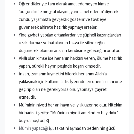
Öğrendikleriyle tam olarak amel edemeyen kimse
'bugün ilimle meşgul olayım, yarın amel ederim' diyerek
zühdü yaşamakta gevşeklik gösterir ve tövbeye
güvenerek ahirete hazırlık yapmayı erteler.
Yine gıybet yapılan ortamlardan ve şüpheli kazançlardan
uzak durmaz ve hatalarının takva ile silineceğini
düşünerek ölümün ansızın kendisine geleceğini unutur.
Akıllı olan kimse ise her anın hakkını veren, ölüme hazırlık
yapan, sürekli hayrın peşinde koşan kimsedir.
İnsan, zamanın kıymetini bilerek her anını Allah'a
yaklaşmak için kullanmalıdır. İşlerinde en önemli olanı öne
geçirip o an ne gerekiyorsa onu yapmaya gayret
etmelidir.
Mü’minin niyeti her an hayır ve iyilik üzerine olur. Nitekim
bir hadis-i şerifte “Mü’minin niyeti amelinden hayırlıdır.”
buyrulmuştur.
[3]
Mümin yapacağı
işi,
takatini aşmadan bedeninin gücü