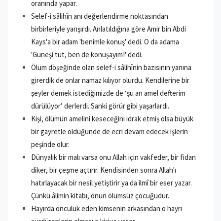
oranında yapar.
Selef-i sâlihîn anı değerlendirme noktasından
birbirleriyle yarışırdı.
Anlatıldığına göre Amir bin Abdi
Kays'a bir adam 'benimle konuş' dedi. O da adama
'Güneşi tut, ben de konuşayım!' dedi.
Ölüm döşeğinde olan selef-i sâlihînin bazısının yanına
girerdik de onlar namaz kılıyor olurdu. Kendilerine bir
şeyler demek istediğimizde de ‘şu an amel defterim
dürülüyor’ derlerdi. Sanki görür gibi yaşarlardı.
Kişi, ölümün amelini keseceğini idrak etmiş olsa büyük
bir gayretle öldüğünde de ecri devam edecek işlerin
peşinde olur.
Dünyalık bir malı varsa onu Allah için vakfeder, bir fidan
diker, bir çeşme açtırır. Kendisinden sonra Allah'ı
hatırlayacak bir nesil yetiştirir ya da ilmî bir eser yazar.
Çünkü
âlimin
kitabı, onun ölümsüz çocuğudur.
Hayırda öncülük eden kimsenin arkasından o hayrı