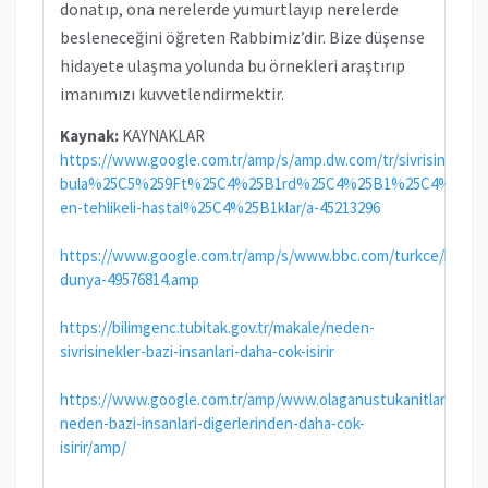
donatıp, ona nerelerde yumurtlayıp nerelerde
besleneceğini öğreten Rabbimiz’dir. Bize düşense
hidayete ulaşma yolunda bu örnekleri araştırıp
imanımızı kuvvetlendirmektir.
Kaynak:
KAYNAKLAR
https://www.google.com.tr/amp/s/amp.dw.com/tr/sivrisinekleri
bula%25C5%259Ft%25C4%25B1rd%25C4%25B1%25C4%259F
en-tehlikeli-hastal%25C4%25B1klar/a-45213296
https://www.google.com.tr/amp/s/www.bbc.com/turkce/haberl
dunya-49576814.amp
https://bilimgenc.tubitak.gov.tr/makale/neden-
sivrisinekler-bazi-insanlari-daha-cok-isirir
https://www.google.com.tr/amp/www.olaganustukanitlar.com/si
neden-bazi-insanlari-digerlerinden-daha-cok-
isirir/amp/