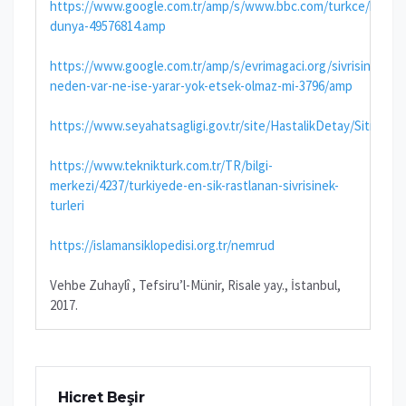
https://www.google.com.tr/amp/s/www.bbc.com/turkce/haberl
dunya-49576814.amp
https://www.google.com.tr/amp/s/evrimagaci.org/sivrisinekler-
neden-var-ne-ise-yarar-yok-etsek-olmaz-mi-3796/amp
https://www.seyahatsagligi.gov.tr/site/HastalikDetay/Sitma
https://www.teknikturk.com.tr/TR/bilgi-
merkezi/4237/turkiyede-en-sik-rastlanan-sivrisinek-
turleri
https://islamansiklopedisi.org.tr/nemrud
Vehbe Zuhaylî , Tefsiru’l-Münir, Risale yay., İstanbul,
2017.
Hicret Beşir