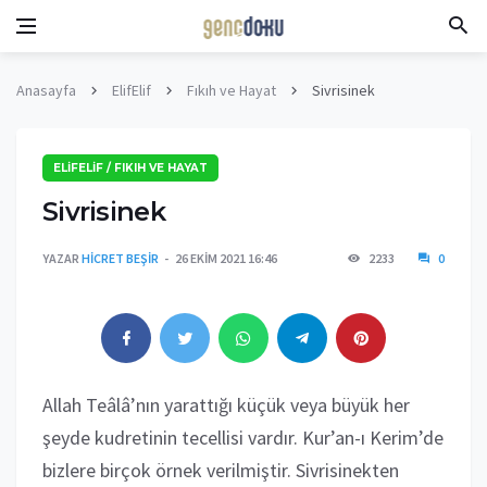
Anasayfa
ElifElif
Fıkıh ve Hayat
Sivrisinek
ELIFELIF / FIKIH VE HAYAT
Sivrisinek
YAZAR
HICRET BEŞIR
26 EKIM 2021 16:46
2233
0
Allah Teâlâ’nın yarattığı küçük veya büyük her
şeyde kudretinin tecellisi vardır. Kur’an-ı Kerim’de
bizlere birçok örnek verilmiştir. Sivrisinekten