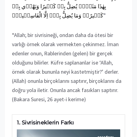
بِهٰذَا
مَثَلًاۢ
يُضِلُّ
بِه۪
كَث۪يرًا
وَيَهْد۪ي
بِه۪
الْفَاسِق۪ينَۙ
اِلَّا
بِه۪ٓ
يُضِلُّ
وَمَا
كَث۪يرًاۜ
”
“Allah; bir sivrisineği, ondan daha da ötesi bir
varlığı örnek olarak vermekten çekinmez. İman
edenler onun, Rablerinden (gelen) bir gerçek
olduğunu bilirler. Küfre saplananlar ise ‘Allah,
örnek olarak bununla neyi kastetmiştir?’ derler.
(Allah) onunla birçoklarını saptırır, birçoklarını da
doğru yola iletir. Onunla ancak fasıkları saptırır.
(Bakara Suresi, 26 ayet-i kerime)
Sivrisineklerin Farkı