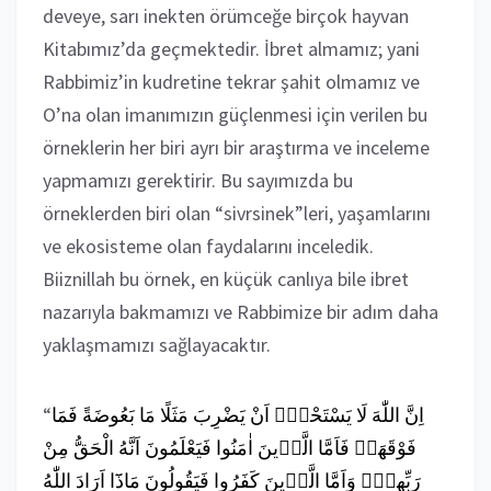
deveye, sarı inekten örümceğe birçok hayvan
Kitabımız’da geçmektedir. İbret almamız; yani
Rabbimiz’in kudretine tekrar şahit olmamız ve
O’na olan imanımızın güçlenmesi için verilen bu
örneklerin her biri ayrı bir araştırma ve inceleme
yapmamızı gerektirir. Bu sayımızda bu
örneklerden biri olan “sivrsinek”leri, yaşamlarını
ve ekosisteme olan faydalarını inceledik.
Biiznillah bu örnek, en küçük canlıya bile ibret
nazarıyla bakmamızı ve Rabbimize bir adım daha
yaklaşmamızı sağlayacaktır.
“
فَمَا
بَعُوضَةً
مَا
مَثَلًا
يَضْرِبَ
اَنْ
يَسْتَحْي۪ٓ
لَا
اللّٰهَ
اِنَّ
فَوْقَهَاۜ
فَاَمَّا
الَّذ۪ينَ
اٰمَنُوا
فَيَعْلَمُونَ
اَنَّهُ
الْحَقُّ
مِنْ
رَبِّهِمْۚ
وَاَمَّا
الَّذ۪ينَ
كَفَرُوا
فَيَقُولُونَ
مَاذَٓا
اَرَادَ
اللّٰهُ