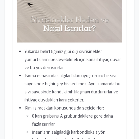
Yukarda belirttiğimiz gibi dişi sivrisinekler
yumurtalarını besleyebilmek için kana ihtiyaç duyar
ve bu yüzden ısırırlar.
Isırma esnasında salgıladıkları uyuşturucu bir sıvı
sayesinde hiçbir şey hissedilmez. Aynı zamanda bu
sıvı sayesinde kandaki pıhtılaşmayı durdururlar ve
ihtiyaç duydukları kanı çekerler.
Kimi ısıracakları konusunda da seçicidirler:
0 kan grubunu A grubundakilere göre daha
fazla ısırırlar.
İnsanların salgıladığı karbondioksit yön