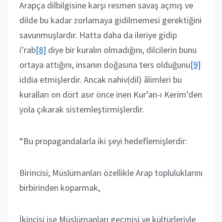
Arapça dilbilgisine karşı resmen savaş açmış ve
dilde bu kadar zorlamaya gidilmemesi gerektiğini
savunmuşlardır. Hatta daha da ileriye gidip
i’rab
[8]
diye bir kuralın olmadığını, dilcilerin bunu
ortaya attığını, insanın doğasına ters olduğunu
[9]
iddia etmişlerdir. Ancak nahiv(dil) âlimleri bu
kuralları on dört asır önce inen Kur’an-ı Kerim’den
yola çıkarak sistemleştirmişlerdir.
“Bu propagandalarla iki şeyi hedeflemişlerdir:
Birincisi; Müslümanları özellikle Arap topluluklarını
birbirinden koparmak,
İkincisi ise Müslümanları geçmişi ve kültürleriyle