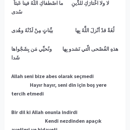
لا ولا اخْتارَكِ للدِّينِ
ما اصْطفاكِ اللَّهُ فينا عَبثاً
سُدى
لُغَةٌ قدْ أنْزلَ اللَّهُ بِها بيِّناتٍ مِنْ لَدُنْهُ وهُدى
هذهِ الفُصْحى الّتي نَشدو بِها ونُحيِّي مَن بِشَجْواها
شَدا
Allah seni bize abes olarak seçmedi
Hayır hayır, seni din için boş yere
tercih etmedi
Bir dil ki Allah onunla indirdi
Kendi nezdinden apaçık
ayetleri ve hidayeti