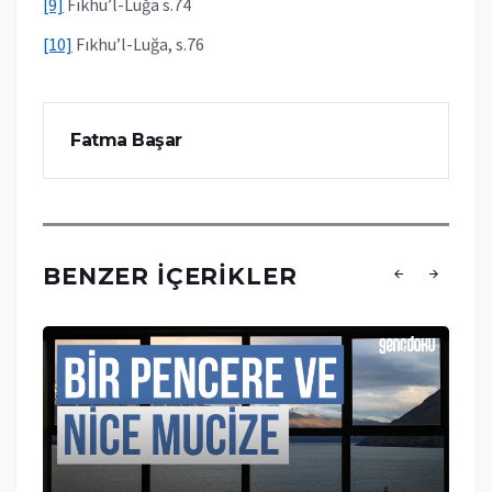
[9]
Fıkhu’l-Luğa s.74
[10]
Fıkhu’l-Luğa, s.76
Fatma Başar
BENZER İÇERIKLER