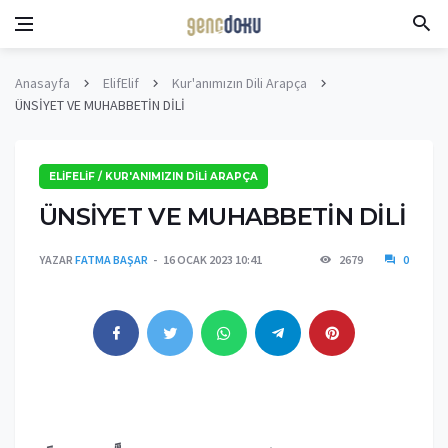
Anasayfa
ElifElif
Kur'anımızın Dili Arapça
ÜNSİYET VE MUHABBETİN DİLİ
ELIFELIF / KUR'ANIMIZIN DILI ARAPÇA
ÜNSİYET VE MUHABBETİN DİLİ
YAZAR
FATMA BAŞAR
16 OCAK 2023 10:41
2679
0