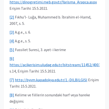
https://dinogretimi.meb.gov.tr/Yarisma_Arapca.aspx
Erişim Tarihi: 15.5.2021.
[2]
Fıkhu’l- Luğa, Muhammed b. İbrahim el-Hamd,
2007, s. 5.
[3]
A.g.e., s. 6.
[4]
A.g.e., s. 5.
[5]
Fussilet Suresi, 3. ayet-i kerime
[6]
https://acikerisim.uludag.edu.tr/bitstream/11452/4003/1/2
s.14, Erişim Tarihi: 15.5.2021.
[7]
http://byvm.kapadokya.edu.tr/1.-DILBILGISI
Erişim
Tarihi: 15.5.2021.
[8]
Kelime ve fiillerin sonundaki harf veya hareke
değişimi.