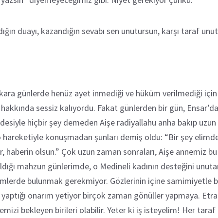
, aldığın duayı, kazandığın sevabı sen unutursun, karşı taraf un
pkara günlerde henüz ayet inmediği ve hüküm verilmediği için R
y hakkında sessiz kalıyordu. Fakat günlerden bir gün, Ensar’d
esiyle hiçbir şey demeden Aişe radiyallahu anha bakıp uzun b
i o hareketiyle konuşmadan şunları demiş oldu: “Bir şey elim
r, haberin olsun.” Çok uzun zaman sonraları, Aişe annemiz bu 
ıldığı mahzun günlerimde, o Medineli kadının desteğini unut
mlerde bulunmak gerekmiyor. Gözlerinin içine samimiyetle bak
n yaptığı onarım yetiyor birçok zaman gönüller yapmaya. Etra
emizi bekleyen birileri olabilir. Yeter ki iş isteyelim! Her taraf