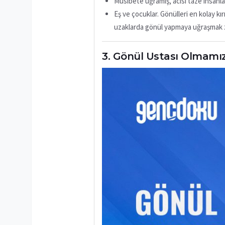
Musibete uğramış, acısı taze insanla
Eş ve çocuklar. Gönülleri en kolay kır
uzaklarda gönül yapmaya uğraşmak zar
Gönül Ustası Olmamız 