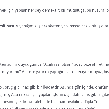
 için yapılan her şey demektir; bir mutluluğa, bir huzura, bi
mli husus
: yapığımız iş nezaketen yapılmışsa nazik bir iş olarak
onra duyduğumuz “Allah razı olsun” sözü bize ahireti hatı
şmuyor mu? Ahirete yatırım yaptığımızı hissediyor muyuz, h
, oruç gibi, hac gibi bir ibadettir. Aslında gün içinde, ömr
miz, Allah rızası için yapılan işlerin dışındaki bir iş gibi algı
nesine yazdırma talebinde bulunamayabiliriz. Tıpkı “nasılsa 
 yazsın” diyemeyeceğimiz gibi. Niyet gerekiyor çünkü.