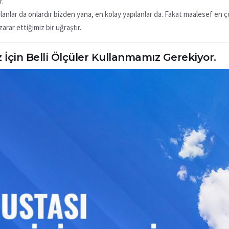
r.
ılanlar da onlardır bizden yana, en kolay yapılanlar da. Fakat maalesef en ço
ar ettiğimiz bir uğraştır.
İçin Belli Ölçüler Kullanmamız Gerekiyor.