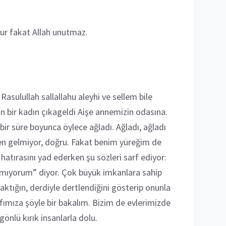
utur fakat Allah unutmaz.
asulullah sallallahu aleyhi ve sellem bile
an bir kadın çıkageldi Aişe annemizin odasına.
ir süre boyunca öylece ağladı. Ağladı, ağladı
den gelmiyor, doğru. Fakat benim yüreğim de
hatırasını yad ederken şu sözleri sarf ediyor:
amıyorum” diyor. Çok büyük imkanlara sahip
tığın, derdiyle dertlendiğini gösterip onunla
fımıza şöyle bir bakalım. Bizim de evlerimizde
 gönlü kırık insanlarla dolu.