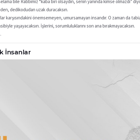
elama bile Rabbimiz “kaba biri olsaydın, senin yanında kimse olmazdı” diy
den, dedikodudan uzak duracaksın.
ârlar karşısındakini önemsemeyen, umursamayan insandır. O zaman da tabi
biyle yaşayacaksın. İşlerini, sorumluluklarını son ana bırakmayacaksın.
.
k İnsanlar