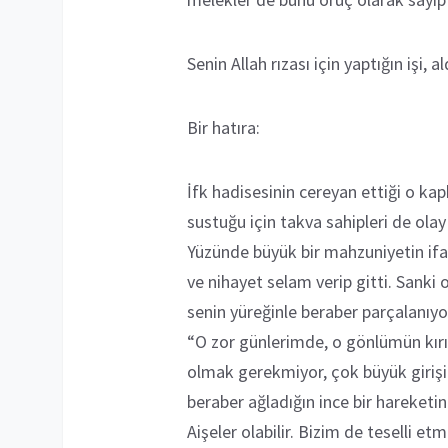
Senin Allah rızası için yaptığın işi
Bir hatıra:
İfk hadisesinin cereyan ettiği o ka
sustuğu için takva sahipleri de ola
Yüzünde büyük bir mahzuniyetin ifad
ve nihayet selam verip gitti. Sank
senin yüreğinle beraber parçalanıyo
“O zor günlerimde, o gönlümün kır
olmak gerekmiyor, çok büyük girişi
beraber ağladığın ince bir hareketi
Aişeler olabilir. Bizim de teselli etm