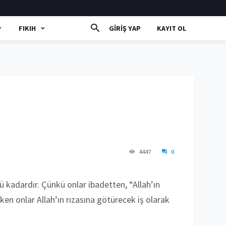
FIKIH
GIRIŞ YAP
KAYIT OL
4447
0
ü kadardır. Çünkü onlar ibadetten, “Allah’ın
ken onlar Allah’ın rızasına götürecek iş olarak