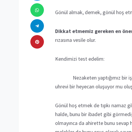
Gönül almak, demek, gönül hoş etmek
Dikkat etmemiz gereken en öne
rızasına vesile olur.
Kendimizi test edelim:
Nezaketen yaptığımız bir işten s
uhrevi bir heyecan oluşuyor mu olu
Gönül hoş etmek de tıpkı namaz gibi
halde, bunu bir ibadet gibi görmediği
olmayınca da ahirette bunu sevap ha
melekler de bunu oruç olarak sayıp