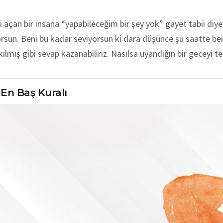
ni açan bir insana “yapabileceğim bir şey yok” gayet tabii diy
rsun. Beni bu kadar seviyorsun ki dara düşünce şu saatte be
mış gibi sevap kazanabiliriz. Nasılsa uyandığın bir geceyi teh
En Baş Kuralı