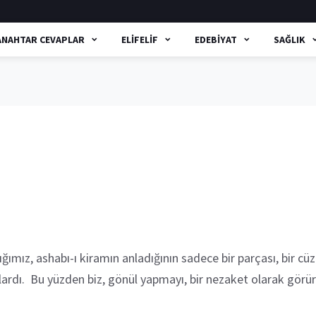
ANAHTAR CEVAPLAR
ELIFELIF
EDEBIYAT
SAĞLIK
mız, ashabı-ı kiramın anladığının sadece bir parçası, bir cüz
rlardı. Bu yüzden biz, gönül yapmayı, bir nezaket olarak görür