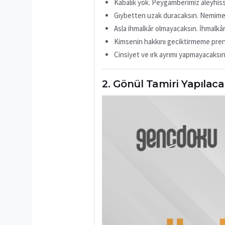
Kabalık yok. Peygamberimiz aleyhiss
Gıybetten uzak duracaksın. Nemime
Asla ihmalkâr olmayacaksın. İhmalk
Kimsenin hakkını geciktirmeme prensi
Cinsiyet ve ırk ayrımı yapmayacaksın
Gönül Tamiri Yapılaca