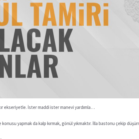
ktır ekseriyetle. İster maddi ister manevi yardımla…
lme konusu yapmak da kalp kırmak, gönül yıkmaktır. İlla bastonu çekip düşü