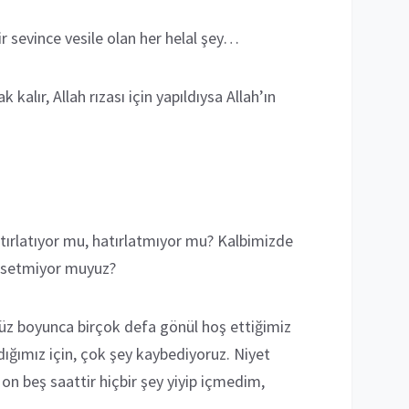
r sevince vesile olan her helal şey…
 kalır, Allah rızası için yapıldıysa Allah’ın
rlatıyor mu, hatırlatmıyor mu? Kalbimizde
issetmiyor muyuz?
ümüz boyunca birçok defa gönül hoş ettiğimiz
ladığımız için, çok şey kaybediyoruz. Niyet
on beş saattir hiçbir şey yiyip içmedim,