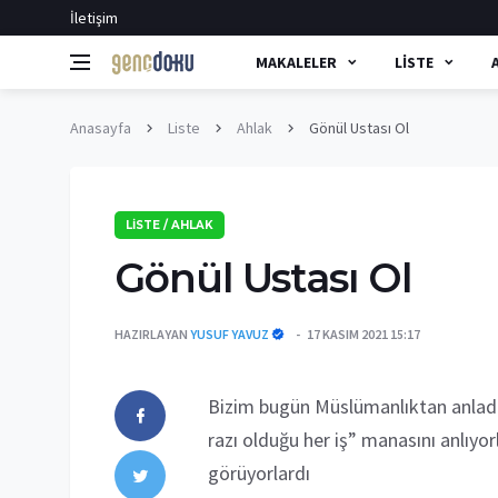
İletişim
MAKALELER
LISTE
Anasayfa
Liste
Ahlak
Gönül Ustası Ol
LISTE / AHLAK
Gönül Ustası Ol
HAZIRLAYAN
YUSUF YAVUZ
17 KASIM 2021 15:17
Bizim bugün Müslümanlıktan anladığı
razı olduğu her iş” manasını anlıyo
görüyorlardı