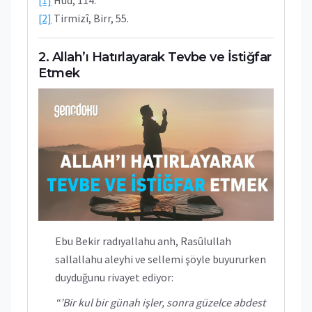
[1]
Hûd, 114.
[2]
Tirmizî, Birr, 55.
Allah’ı Hatırlayarak Tevbe ve İstiğfar
Etmek
Ebu Bekir radıyallahu anh, Rasûlullah
sallallahu aleyhi ve sellemi şöyle buyururken
duyduğunu rivayet ediyor:
“’Bir kul bir günah işler, sonra güzelce abdest