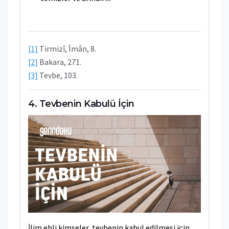
[1]
Tirmizî, Îmân, 8.
[2]
Bakara, 271.
[3]
Tevbe, 103.
Tevbenin Kabulü İçin
İlim ehli kimseler, tevbenin kabul edilmesi için