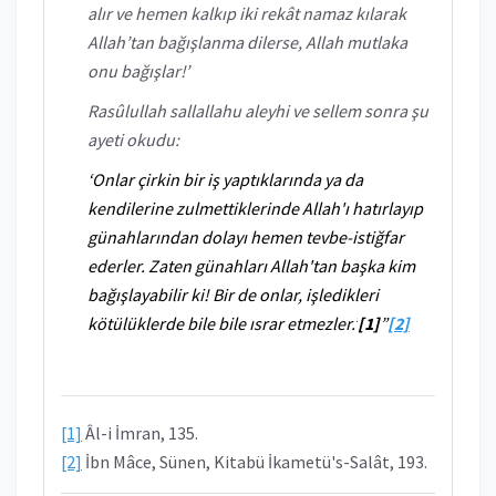
alır ve hemen kalkıp iki rekât namaz kılarak
Allah’tan bağışlanma dilerse, Allah mutlaka
onu bağışlar!’
Rasûlullah sallallahu aleyhi ve sellem sonra şu
ayeti okudu:
‘Onlar çirkin bir iş yaptıklarında ya da
kendilerine zulmettiklerinde Allah'ı hatırlayıp
günahlarından dolayı hemen tevbe-istiğfar
ederler. Zaten günahları Allah'tan başka kim
bağışlayabilir ki! Bir de onlar, işledikleri
kötülüklerde bile bile ısrar etmezler.’
[1]
”
[2]
[1]
Âl-i İmran, 135.
[2]
İbn Mâce, Sünen, Kitabü İkametü's-Salât, 193.