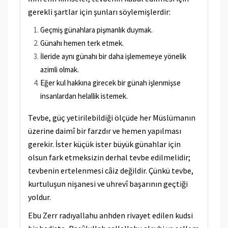
gerekli şartlar için şunları söylemişlerdir:
Geçmiş günahlara pişmanlık duymak.
Günahı hemen terk etmek.
İleride aynı günahı bir daha işlememeye yönelik
azimli olmak.
Eğer kul hakkına girecek bir günah işlenmişse
insanlardan helallik istemek.
Tevbe, güç yetirilebildiği ölçüde her Müslümanın
üzerine daimî bir farzdır ve hemen yapılması
gerekir. İster küçük ister büyük günahlar için
olsun fark etmeksizin derhal tevbe edilmelidir;
tevbenin ertelenmesi câiz değildir. Çünkü tevbe,
kurtuluşun nişanesi ve uhrevî başarının geçtiği
yoldur.
Ebu Zerr radıyallahu anhden rivayet edilen kudsi