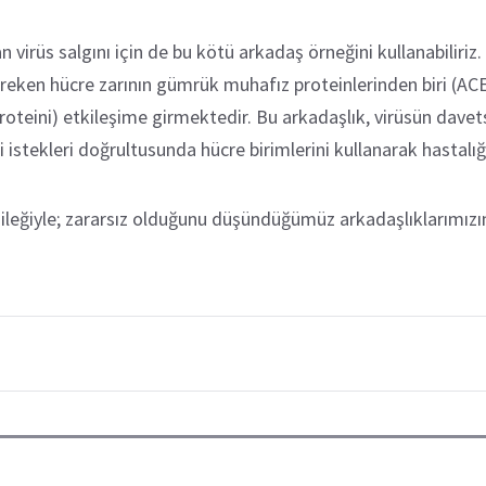
 virüs salgını için de bu kötü arkadaş örneğini kullanabiliri
reken hücre zarının gümrük muhafız proteinlerinden biri (ACE
roteini) etkileşime girmektedir. Bu arkadaşlık, virüsün davets
 istekleri doğrultusunda hücre birimlerini kullanarak hastal
ileğiyle; zararsız olduğunu düşündüğümüz arkadaşlıklarımız