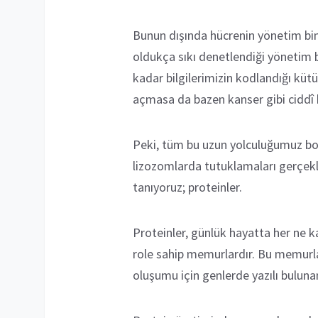
Bunun dışında hücrenin yönetim bina
oldukça sıkı denetlendiği yönetim b
kadar bilgilerimizin kodlandığı küt
açmasa da bazen kanser gibi ciddî h
Peki, tüm bu uzun yolculuğumuz boyu
lizozomlarda tutuklamaları gerçekle
tanıyoruz; proteinler.
Proteinler, günlük hayatta her ne k
role sahip memurlardır. Bu memurlar
oluşumu için genlerde yazılı bulunan 