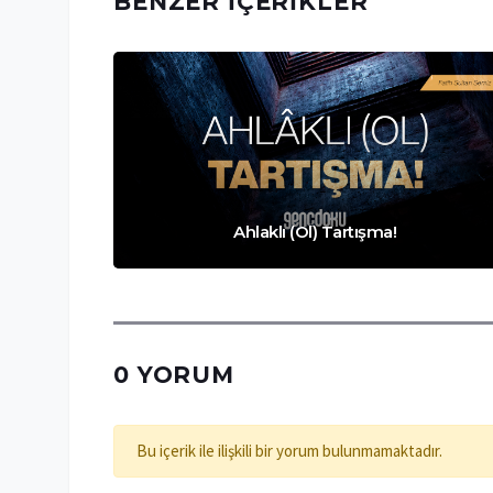
BENZER İÇERIKLER
Ahlaklı (Ol) Tartışma!
0 YORUM
Bu içerik ile ilişkili bir yorum bulunmamaktadır.