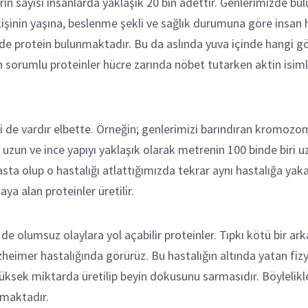
n sayısı insanlarda yaklaşık 20 bin adettir. Genlerimizde bul
kişinin yaşına, beslenme şekli ve sağlık durumuna göre insan h
lerde protein bulunmaktadır. Bu da aslında yuva içinde hangi g
n sorumlu proteinler hücre zarında nöbet tutarken aktin isimli 
 de vardır elbette. Örneğin; genlerimizi barındıran kromozoml
 uzun ve ince yapıyı yaklaşık olarak metrenin 100 binde biri 
 hasta olup o hastalığı atlattığımızda tekrar aynı hastalığa y
a alan proteinler üretilir.
de olumsuz olaylara yol açabilir proteinler. Tıpkı kötü bir ark
zheimer hastalığında görürüz. Bu hastalığın altında yatan fiz
yüksek miktarda üretilip beyin dokusunu sarmasıdır. Böylelik
lmaktadır.