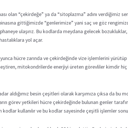
sı olan “çekirdeğe” ya da “sitoplazma” adını verdiğimiz serbes
inasına gittiğimizde “genlerimize” yani saç ve göz rengimizde
üphaneye ulaşırız. Bu kodlarda meydana gelecek bozukluklar, ç
astalıklara yol açar.
nca hücre zarında ve çekirdeğinde vize işlemlerini yürütüp g
ştiren, mitokondrilerde enerjiyi üreten görevliler kimdir hiç 
adar aldığımız besin çeşitleri olarak karşımıza çıksa da bu m
ın görev yetkileri hücre çekirdeğinde bulunan genler tarafında
kodlar kullanılır ve bu kodlar sayesinde çeşitli işlemler sonuc