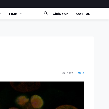
FIKIH
GIRIŞ YAP
KAYIT OL
3277
0