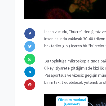
İnsan vücudu, “hücre” dediğimiz ve a
insan aslında yaklaşık 30-40 trilyo
bakteriler gibi) içeren bir “hücreler
Bu topluluğa mikroskop altında bakm
ülkeyi ziyarete gittiğimizde bizi ilk
Pasaportsuz ve vizesiz geçişin mümk
birini taklit edebilecek yetenekte o