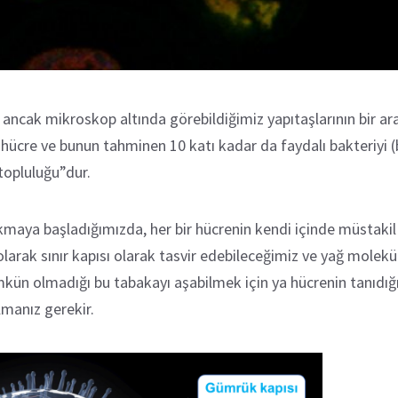
ncak mikroskop altında görebildiğimiz yapıtaşlarının bir aray
n hücre ve bunun tahminen 10 katı kadar da faydalı bakteriyi 
 topluluğu”dur.
aya başladığımızda, her bir hücrenin kendi içinde müstakil b
 olarak sınır kapısı olarak tasvir edebileceğimiz ve yağ molekü
ün olmadığı bu tabakayı aşabilmek için ya hücrenin tanıdığı v
lmanız gerekir.