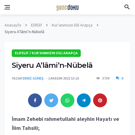
Anasayfa
ElifElif
Kur'anımızın Dili Arapça
Siyeru A’lâmi’n-Nübelâ
ELIFELIF / KUR'ANIMIZIN DILI ARAPÇA
Siyeru A’lâmi’n-Nübelâ
YAZAR
DENIZ GÜNEŞ
14 KASIM 2022 15:10
3739
0
İmam Zehebi rahmetullahi aleyhin Hayatı ve
İlim Tahsili;