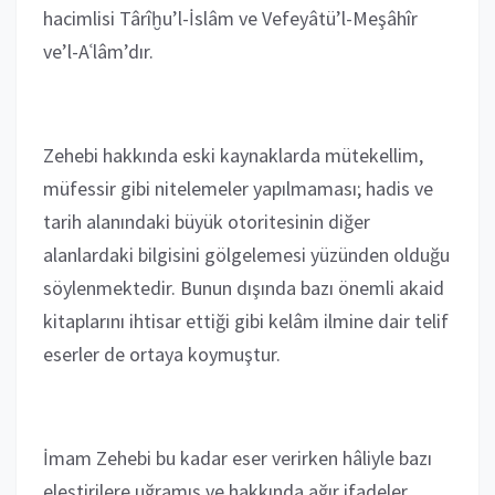
hacimlisi Târîḫu’l-İslâm ve Vefeyâtü’l-Meşâhîr
ve’l-Aʿlâm’dır.
Zehebi hakkında eski kaynaklarda mütekellim,
müfessir gibi nitelemeler yapılmaması; hadis ve
tarih alanındaki büyük otoritesinin diğer
alanlardaki bilgisini gölgelemesi yüzünden olduğu
söylenmektedir. Bunun dışında bazı önemli akaid
kitaplarını ihtisar ettiği gibi kelâm ilmine dair telif
eserler de ortaya koymuştur.
İmam Zehebi bu kadar eser verirken hâliyle bazı
eleştirilere uğramış ve hakkında ağır ifadeler