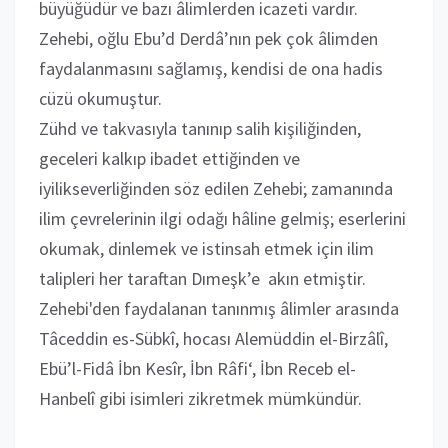
büyüğüdür ve bazı âlimlerden icazeti vardır.
Zehebi, oğlu Ebu’d Derdâ’nın pek çok âlimden
faydalanmasını sağlamış, kendisi de ona hadis
cüzü okumuştur.
Zühd ve takvasıyla tanınıp salih kişiliğinden,
geceleri kalkıp ibadet ettiğinden ve
iyilikseverliğinden söz edilen Zehebi; zamanında
ilim çevrelerinin ilgi odağı hâline gelmiş; eserlerini
okumak, dinlemek ve istinsah etmek için ilim
talipleri her taraftan Dımeşk’e akın etmiştir.
Zehebi'den faydalanan tanınmış âlimler arasında
Tâceddin es-Sübkî, hocası Alemüddin el-Birzâlî,
Ebü’l-Fidâ İbn Kesîr, İbn Râfi‘, İbn Receb el-
Hanbelî gibi isimleri zikretmek mümkündür.