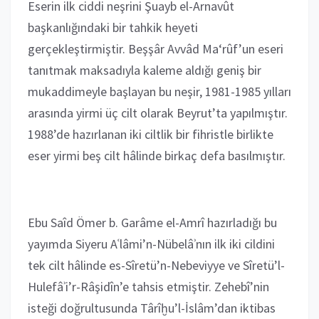
Eserin ilk ciddi neşrini Şuayb el-Arnavût
başkanlığındaki bir tahkik heyeti
gerçekleştirmiştir. Beşşâr Avvâd Ma‘rûf’un eseri
tanıtmak maksadıyla kaleme aldığı geniş bir
mukaddimeyle başlayan bu neşir, 1981-1985 yılları
arasında yirmi üç cilt olarak Beyrut’ta yapılmıştır.
1988’de hazırlanan iki ciltlik bir fihristle birlikte
eser yirmi beş cilt hâlinde birkaç defa basılmıştır.
Ebu Saîd Ömer b. Garâme el-Amrî hazırladığı bu
yayımda Siyeru Aʿlâmi’n-Nübelâʾnın ilk iki cildini
tek cilt hâlinde es-Sîretü’n-Nebeviyye ve Sîretü’l-
Hulefâʾi’r-Râşidîn’e tahsis etmiştir. Zehebî’nin
isteği doğrultusunda Târîḫu’l-İslâm’dan iktibas