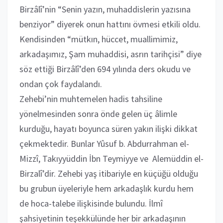
Birzâlî’nin “Senin yazın, muhaddislerin yazısına
benziyor” diyerek onun hattını övmesi etkili oldu.
Kendisinden “mütkın, hüccet, muallimimiz,
arkadaşımız, Şam muhaddisi, asrın tarihçisi” diye
söz ettiği Birzâlî’den 694 yılında ders okudu ve
ondan çok faydalandı.
Zehebi’nin muhtemelen hadis tahsiline
yönelmesinden sonra önde gelen üç âlimle
kurduğu, hayatı boyunca süren yakın ilişki dikkat
çekmektedir. Bunlar Yûsuf b. Abdurrahman el-
Mizzî, Takıyyüddin İbn Teymiyye ve Alemüddin el-
Birzalî’dir. Zehebi yaş itibariyle en küçüğü olduğu
bu grubun üyeleriyle hem arkadaşlık kurdu hem
de hoca-talebe ilişkisinde bulundu. İlmî
şahsiyetinin teşekkülünde her bir arkadaşının