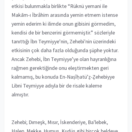
etkisi bulunmakla birlikte “Rüknü yemani ile
Makām-ı İbrâhim arasında yemin etmem istense
yemin ederim ki ilimde onun gibisini görmedim,
kendisi de bir benzerini görmemiştir.” sözleriyle
tanıttığı İbn Teymiyye’nin, Zehebi'nin üzerindeki
etkisinin çok daha fazla olduğunda şüphe yoktur.
Ancak Zehebi, İbn Teymiyye’ye olan hayranlığına
rağmen gerektiğinde onu eleştirmekten geri
kalmamış, bu konuda En-Naṣîḥatü’ẕ-Ẕehebiyye
Libni Teymiyye adıyla bir de risale kaleme
almıştır.
Zehebi; Dımeşk, Mısır, İskenderiye, Ba'lebek,
Halep, Mekke, Humus, Kudüs gibi birçok beldeye