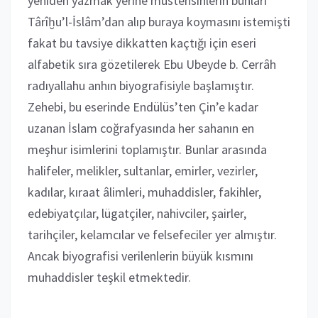
yeniden yazmak yerine müstensihlerin bunları
Târîḫu’l-İslâm’dan alıp buraya koymasını istemişti
fakat bu tavsiye dikkatten kaçtığı için eseri
alfabetik sıra gözetilerek Ebu Ubeyde b. Cerrâh
radıyallahu anhın biyografisiyle başlamıştır.
Zehebi, bu eserinde Endülüs’ten Çin’e kadar
uzanan İslam coğrafyasında her sahanın en
meşhur isimlerini toplamıştır. Bunlar arasında
halifeler, melikler, sultanlar, emirler, vezirler,
kadılar, kıraat âlimleri, muhaddisler, fakihler,
edebiyatçılar, lügatçiler, nahivciler, şairler,
tarihçiler, kelamcılar ve felsefeciler yer almıştır.
Ancak biyografisi verilenlerin büyük kısmını
muhaddisler teşkil etmektedir.