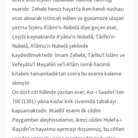
eseridir. Zehebi henüz hayatta iken kendi nüshası
esas alınarak istinsah edilen ve günümüze ulaşan
yazma Siyeru A'lâmi'n-Nübelâ diye geçen eser,
çeşitli kaynaklarda A'yânü'n-Nübelâ, Târîhu'n-
Nübelâ, A'lâmü'n-Nübelâ şeklinde
kaydedilmektedir. İmam Zehebi, Târîhu'l İslâm ve
Vefeyâtü'l Meşahîri ve'l-A'lâm isimli hacimli
kitabını tamamladıktan sonra bu eserini kaleme
almıştır.
On dört cilt hâlinde yazılan eser; Asr-ı Saadet’ten
700 (1301) yılına kadar kırk civarında tabakayı
kapsamaktadır. Müellif eserin ilk cildini
Peygamber aleyhisselamın, ikinci cildini Hulefa-i
Raşidîn’in hayatına ayırmayı düşünmüş; bu ciltleri