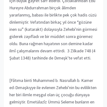
için büyük gayret sarf ederdi. Çocuklarından Ebu
Hureyre Abdurrahman birçok âlimden
yararlanmış, babası ile birlikte pek çok hadis cüzü
dinlemiştir. Vefatından birkaç yıl önce “gözüne
inen su” (katarakt) dolayısıyla Zehebi'nin görmesi
giderek zayıfladı ve bir müddet sonra göremez
oldu. Buna rağmen hayatının son demine kadar
ilmî çalışmalarını devam ettirdi. 3 Zilkade 748 (4
Şubat 1348) tarihinde de Dımeşk'te vefat etti.
[Fâtıma binti Muhammed b. Nasrullah b. Kamer
ed-Dımaşkıyye ile evlenen Zehebi'nin bu evlilikten
her biri ilimle meşgul olan üç çocuğu dünyaya
gelmiştir. Emetülazîz Ümmü Seleme bunların en