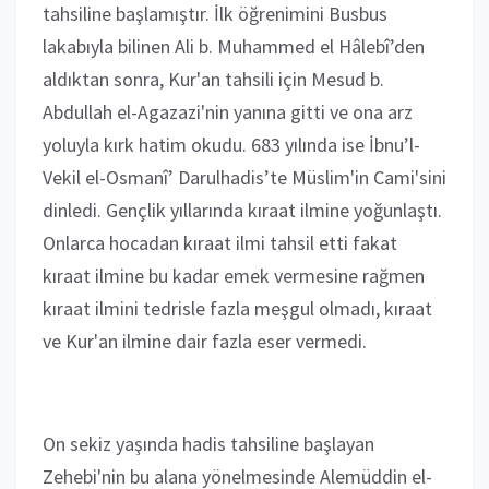
tahsiline başlamıştır. İlk öğrenimini Busbus
lakabıyla bilinen Ali b. Muhammed el Hâlebî’den
aldıktan sonra, Kur'an tahsili için Mesud b.
Abdullah el-Agazazi'nin yanına gitti ve ona arz
yoluyla kırk hatim okudu. 683 yılında ise İbnu’l-
Vekil el-Osmanî’ Darulhadis’te Müslim'in Cami'sini
dinledi. Gençlik yıllarında kıraat ilmine yoğunlaştı.
Onlarca hocadan kıraat ilmi tahsil etti fakat
kıraat ilmine bu kadar emek vermesine rağmen
kıraat ilmini tedrisle fazla meşgul olmadı, kıraat
ve Kur'an ilmine dair fazla eser vermedi.
On sekiz yaşında hadis tahsiline başlayan
Zehebi'nin bu alana yönelmesinde Alemüddin el-