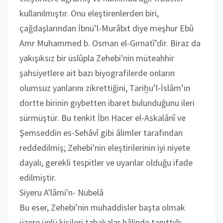
kullanılmıştır. Onu eleştirenlerden biri,
çağdaşlarından İbnü’l-Murâbıt diye meşhur Ebû
Amr Muhammed b. Osman el-Gırnatî’dir. Biraz da
yakışıksız bir üslûpla Zehebi'nin müteahhir
şahsiyetlere ait bazı biyografilerde onların
olumsuz yanlarını zikrettiğini, Tariḫu’l-İslâm’ın
dörtte birinin gıybetten ibaret bulunduğunu ileri
sürmüştür. Bu tenkit İbn Hacer el-Askalânî ve
Şemseddin es-Sehâvî gibi âlimler tarafından
reddedilmiş; Zehebi'nin eleştirilerinin iyi niyete
dayalı, gerekli tespitler ve uyarılar olduğu ifade
edilmiştir.
Siyeru A'lâmi'n- Nübelâ
Bu eser, Zehebi'nin muhaddisler başta olmak
üzere ünlü kişileri tabakalar hâlinde tanıttığı