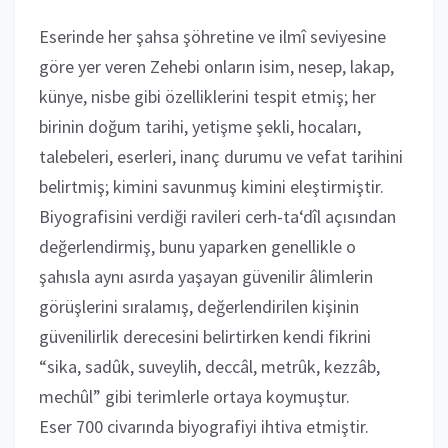
Eserinde her şahsa şöhretine ve ilmî seviyesine
göre yer veren Zehebi onların isim, nesep, lakap,
künye, nisbe gibi özelliklerini tespit etmiş; her
birinin doğum tarihi, yetişme şekli, hocaları,
talebeleri, eserleri, inanç durumu ve vefat tarihini
belirtmiş; kimini savunmuş kimini eleştirmiştir.
Biyografisini verdiği ravileri cerh-ta‘dîl açısından
değerlendirmiş, bunu yaparken genellikle o
şahısla aynı asırda yaşayan güvenilir âlimlerin
görüşlerini sıralamış, değerlendirilen kişinin
güvenilirlik derecesini belirtirken kendi fikrini
“sika, sadûk, suveylih, deccâl, metrûk, kezzâb,
mechûl” gibi terimlerle ortaya koymuştur.
Eser 700 civarında biyografiyi ihtiva etmiştir.