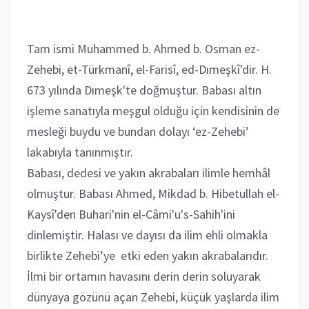
Tam ismi Muhammed b. Ahmed b. Osman ez-
Zehebi, et-Türkmanî, el-Farisî, ed-Dımeşkî'dir. H.
673 yılında Dımeşk'te doğmuştur. Babası altın
işleme sanatıyla meşgul olduğu için kendisinin de
mesleği buydu ve bundan dolayı ‘ez-Zehebi’
lakabıyla tanınmıştır.
Babası, dedesi ve yakın akrabaları ilimle hemhâl
olmuştur. Babası Ahmed, Mikdad b. Hibetullah el-
Kaysî'den Buhari'nin el-Câmi'u's-Sahih'ini
dinlemiştir. Halası ve dayısı da ilim ehli olmakla
birlikte Zehebi’ye etki eden yakın akrabalarıdır.
İlmi bir ortamın havasını derin derin soluyarak
dünyaya gözünü açan Zehebi, küçük yaşlarda ilim