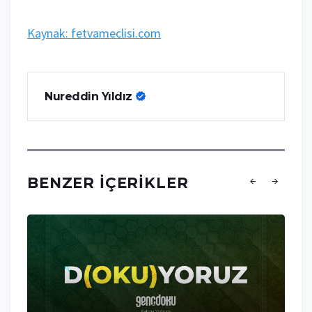
Kaynak: fetvameclisi.com
Nureddin Yıldız
BENZER İÇERIKLER