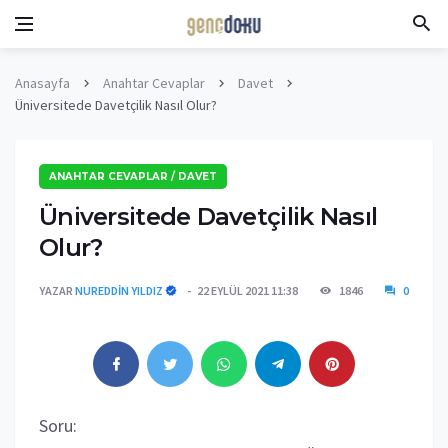
Anasayfa
Anahtar Cevaplar
Davet
Üniversitede Davetçilik Nasıl Olur?
ANAHTAR CEVAPLAR / DAVET
Üniversitede Davetçilik Nasıl
Olur?
YAZAR
NUREDDIN YILDIZ
22 EYLÜL 2021 11:38
1846
0
Soru: