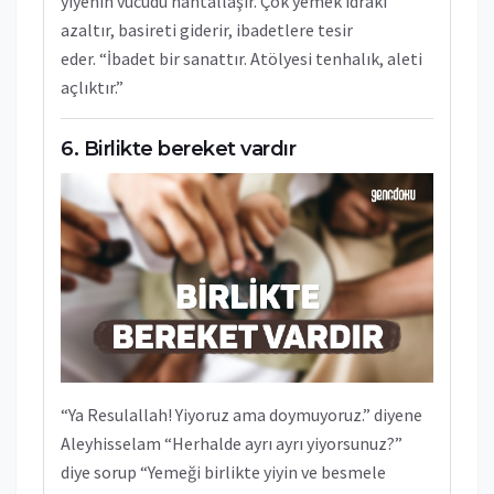
yiyenin vücudu hantallaşır. Çok yemek idraki
azaltır, basireti giderir, ibadetlere tesir
eder. “İbadet bir sanattır. Atölyesi tenhalık, aleti
açlıktır.”
Birlikte bereket vardır
“Ya Resulallah! Yiyoruz ama doymuyoruz.” diyene
Aleyhisselam “Herhalde ayrı ayrı yiyorsunuz?”
diye sorup “Yemeği birlikte yiyin ve besmele