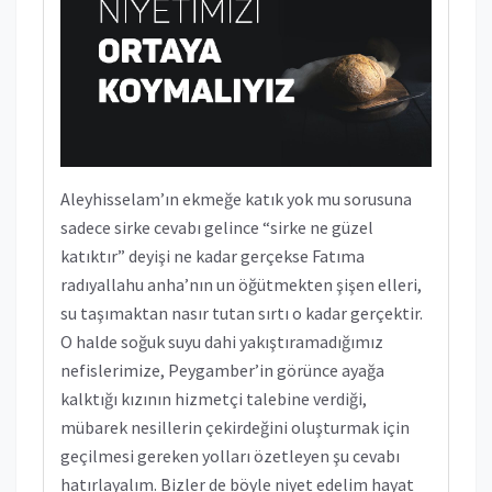
Aleyhisselam’ın ekmeğe katık yok mu sorusuna
sadece sirke cevabı gelince “sirke ne güzel
katıktır” deyişi ne kadar gerçekse Fatıma
radıyallahu anha’nın un öğütmekten şişen elleri,
su taşımaktan nasır tutan sırtı o kadar gerçektir.
O halde soğuk suyu dahi yakıştıramadığımız
nefislerimize, Peygamber’in görünce ayağa
kalktığı kızının hizmetçi talebine verdiği,
mübarek nesillerin çekirdeğini oluşturmak için
geçilmesi gereken yolları özetleyen şu cevabı
hatırlayalım. Bizler de böyle niyet edelim hayat