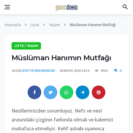
Anasayfa
Liste
Yaşam
Müslüman Hanımın Mutfağı
LISTE / YAŞAM
Müslüman Hanımın Mutfağı
YAZAR
DIYETISYEN KEDIKURI
28 MAYIS 2020 14:52
9303
0
Nesillerimizden sorumluyuz. Nefs ve nesl
arasındaki çizginin farkında olmalı ve kalemizi
muhafaza etmeliyiz. Kehf ashabı uyanınca