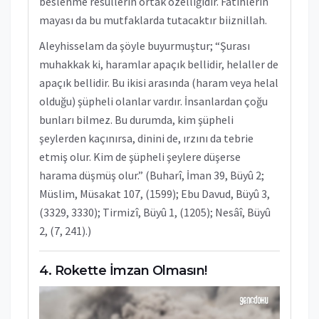
beslenme resullerin ortak özelliğidir. Fatihlerin
mayası da bu mutfaklarda tutacaktır biiznillah.
Aleyhisselam da şöyle buyurmuştur; “Şurası
muhakkak ki, haramlar apaçık bellidir, helaller de
apaçık bellidir. Bu ikisi arasında (haram veya helal
olduğu) şüpheli olanlar vardır. İnsanlardan çoğu
bunları bilmez. Bu durumda, kim şüpheli
şeylerden kaçınırsa, dinini de, ırzını da tebrie
etmiş olur. Kim de şüpheli şeylere düşerse
harama düşmüş olur.”
(Buharî, İman 39, Büyû 2;
Müslim, Müsakat 107, (1599); Ebu Davud, Büyû 3,
(3329, 3330); Tirmizî, Büyû 1, (1205); Nesâî, Büyû
2, (7, 241).)
Rokette İmzan Olmasın!