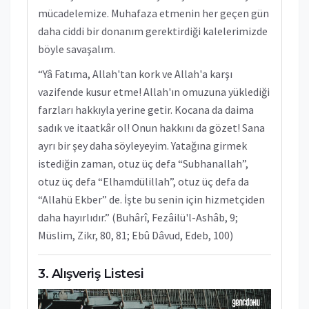
mücadelemize. Muhafaza etmenin her geçen gün
daha ciddi bir donanım gerektirdiği kalelerimizde
böyle savaşalım.
“Yâ Fatıma, Allah'tan kork ve Allah'a karşı
vazifende kusur etme! Allah'ın omuzuna yüklediği
farzları hakkıyla yerine getir. Kocana da daima
sadık ve itaatkâr ol! Onun hakkını da gözet! Sana
ayrı bir şey daha söyleyeyim. Yatağına girmek
istediğin zaman, otuz üç defa “Subhanallah”,
otuz üç defa “Elhamdülillah”, otuz üç defa da
“Allahü Ekber” de. İşte bu senin için hizmetçiden
daha hayırlıdır.” (Buhârî, Fezâilü'l-Ashâb, 9;
Müslim, Zikr, 80, 81; Ebû Dâvud, Edeb, 100)
Alışveriş Listesi